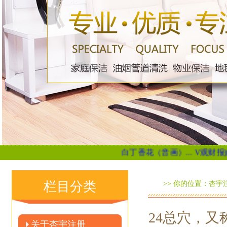
白丁香花（音画）...
V观财报|白云机场: 
栏目分类
>> 你的位置：
杏宇
24总穴，又
关于杏宇注册