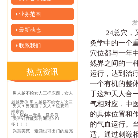
业务范围
发
最新动态
24总穴，又称
灸学中的一个重
联系我们
穴位都与一年中
然界之间的一
热点资讯
运行，达到治
一个有机的整体
于这种天人合一
男人越不给女人三样东西，女人
气相对应，中医
就越爱你 男人越是不给女人这三
男人👨要知道，女人👩也要知
样东西
的具体位置和
道，双向↔受益，良多良
美容针性能如何通过NPT
的气血运行。
多！！！
兴慧美苑：素颜也可出门的透亮
适。通过刺激